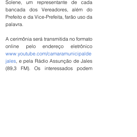
Solene, um representante de cada 
bancada dos Vereadores, além do 
Prefeito e da Vice-Prefeita, farão uso da 
palavra.
A cerimônia será transmitida no formato 
online pelo endereço eletrônico 
www.youtube.com/camaramunicipalde
jales
, e pela Rádio Assunção de Jales 
(89,3 FM). Os interessados podem 
obter mais detalhes sobre as 
atividades da Câmara Municipal pelo 
site 
www.camaradejales.sp.gov.br
.
Câmara
Prefeitura