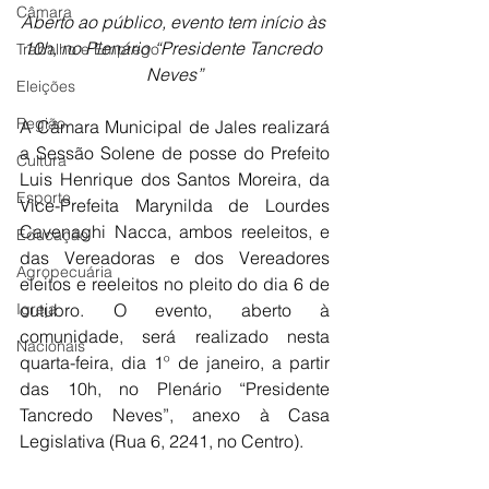
Câmara
Aberto ao público, evento tem início às 
10h, no Plenário “Presidente Tancredo 
Trabalho e Emprego
Neves”
Eleições
Região
A Câmara Municipal de Jales realizará 
a Sessão Solene de posse do Prefeito 
Cultura
Luis Henrique dos Santos Moreira, da 
Esporte
Vice-Prefeita Marynilda de Lourdes 
Cavenaghi Nacca, ambos reeleitos, e 
Educação
das Vereadoras e dos Vereadores 
Agropecuária
eleitos e reeleitos no pleito do dia 6 de 
Igreja
outubro. O evento, aberto à 
comunidade, será realizado nesta 
Nacionais
quarta-feira, dia 1º de janeiro, a partir 
das 10h, no Plenário “Presidente 
Tancredo Neves”, anexo à Casa 
Legislativa (Rua 6, 2241, no Centro).