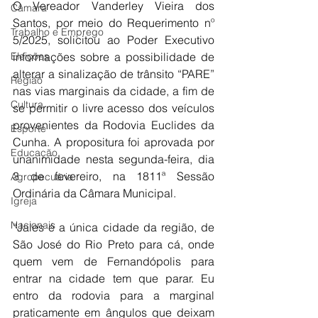
O Vereador Vanderley Vieira dos 
Câmara
Santos, por meio do Requerimento nº 
Trabalho e Emprego
5/2025, solicitou ao Poder Executivo 
Eleições
informações sobre a possibilidade de 
alterar a sinalização de trânsito “PARE” 
Região
nas vias marginais da cidade, a fim de 
Cultura
se permitir o livre acesso dos veículos 
provenientes da Rodovia Euclides da 
Esporte
Cunha. A propositura foi aprovada por 
Educação
unanimidade nesta segunda-feira, dia 
3 de fevereiro, na 1811ª Sessão 
Agropecuária
Ordinária da Câmara Municipal.
Igreja
Nacionais
“Jales é a única cidade da região, de 
São José do Rio Preto para cá, onde 
quem vem de Fernandópolis para 
entrar na cidade tem que parar. Eu 
entro da rodovia para a marginal 
praticamente em ângulos que deixam 