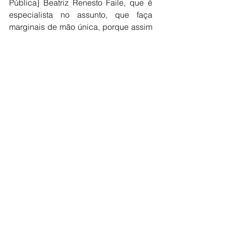
Pública] Beatriz Renesto Faile, que é 
especialista no assunto, que faça 
marginais de mão única, porque assim 
o motorista não vai ter esse problema”, 
declarou.
Câmara
Ver tudo
Posts recentes