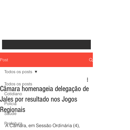
Post
Todos os posts
Todos os posts
Câmara homenageia delegação de
Cotidiano
Jales por resultado nos Jogos
Polícia
Regionais
Saúde
Prefeitura
A Câmara, em Sessão Ordinária (4), 