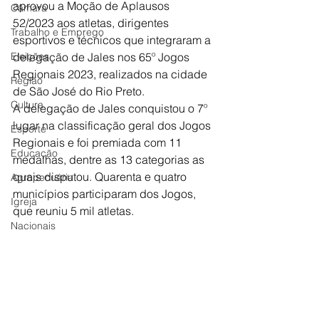
aprovou a Moção de Aplausos 
Câmara
52/2023 aos atletas, dirigentes 
Trabalho e Emprego
esportivos e técnicos que integraram a 
Eleições
delegação de Jales nos 65º Jogos 
Regionais 2023, realizados na cidade 
Região
de São José do Rio Preto.
Cultura
A delegação de Jales conquistou o 7º 
lugar na classificação geral dos Jogos 
Esporte
Regionais e foi premiada com 11 
Educação
medalhas, dentre as 13 categorias as 
quais disputou. Quarenta e quatro  
Agropecuária
municípios participaram dos Jogos, 
Igreja
que reuniu 5 mil atletas.
Nacionais