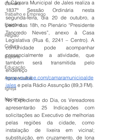
A Câmara Municipal de Jales realiza a 
Câmara
1837ª Sessão Ordinária nesta 
Trabalho e Emprego
segunda-feira, dia 20 de outubro, a 
Eleições
partir das 18h, no Plenário “Presidente 
Tancredo Neves”, anexo à Casa 
Região
Legislativa (Rua 6, 2241 – Centro). A 
Cultura
comunidade pode acompanhar 
presencialmente a atividade, que 
Esporte
também será transmitida pelo 
Educação
endereço 
www.youtube.com/camaramunicipalde
Agropecuária
jales
 e pela Rádio Assunção (89,3 FM).
Igreja
Nacionais
No Expediente do Dia, os Vereadores 
apresentarão 25 Indicações com 
solicitações ao Executivo de melhorias 
pelas regiões da cidade, como 
instalação de lixeira em vicinal; 
substituição, em cruzamento, de lona 