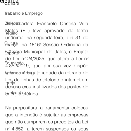
elétrica
Câmara
Trabalho e Emprego
Eleições
A Vereadora Franciele Cristina Villa 
Matos (PL) teve aprovado de forma 
Região
unânime, na segunda-feira, dia 31 de 
Cultura
março, na 1816ª Sessão Ordinária da 
Câmara Municipal de Jales, o Projeto 
Esporte
de Lei nº 24/2025, que altera a Lei nº 
Educação
4.852/2019, que por sua vez dispõe 
sobre a obrigatoriedade da retirada de 
Agropecuária
fios de linhas de telefone e internet em 
Igreja
desuso e/ou inutilizados dos postes de 
Nacionais
energia elétrica.
Na propositura, a parlamentar colocou 
que a intenção é sujeitar as empresas 
que não cumprirem os preceitos da Lei 
nº 4.852, a terem suspensos os seus 