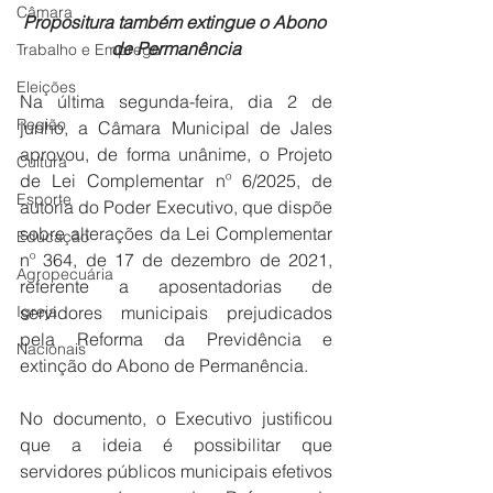
Câmara
Propositura também extingue o Abono 
de Permanência
Trabalho e Emprego
Eleições
Na última segunda-feira, dia 2 de 
Região
junho, a Câmara Municipal de Jales 
aprovou, de forma unânime, o Projeto 
Cultura
de Lei Complementar nº 6/2025, de 
Esporte
autoria do Poder Executivo, que dispõe 
sobre alterações da Lei Complementar 
Educação
nº 364, de 17 de dezembro de 2021, 
Agropecuária
referente a aposentadorias de 
Igreja
servidores municipais prejudicados 
pela Reforma da Previdência e 
Nacionais
extinção do Abono de Permanência.
No documento, o Executivo justificou 
que a ideia é possibilitar que 
servidores públicos municipais efetivos 