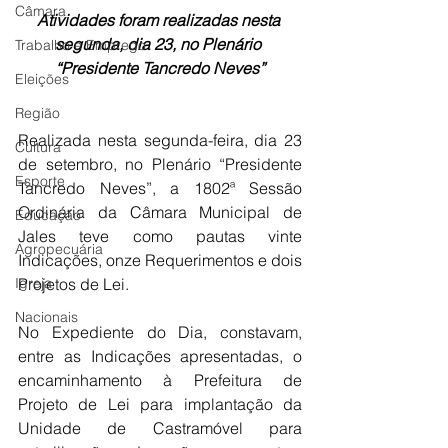
Câmara
Atividades foram realizadas nesta 
segunda, dia 23, no Plenário 
Trabalho e Emprego
“Presidente Tancredo Neves”
Eleições
Região
Realizada nesta segunda-feira, dia 23 
Cultura
de setembro, no Plenário “Presidente 
Esporte
Tancredo Neves”, a 1802ª Sessão 
Ordinária da Câmara Municipal de 
Educação
Jales teve como pautas vinte 
Agropecuária
Indicações, onze Requerimentos e dois 
Igreja
Projetos de Lei.
Nacionais
No Expediente do Dia, constavam, 
entre as Indicações apresentadas, o 
encaminhamento à Prefeitura de 
Projeto de Lei para implantação da 
Unidade de Castramóvel para 