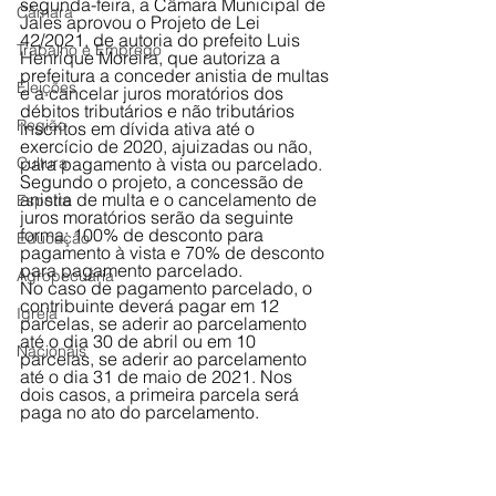
segunda-feira, a Câmara Municipal de 
Câmara
Jales aprovou o Projeto de Lei 
42/2021, de autoria do prefeito Luis 
Trabalho e Emprego
Henrique Moreira, que autoriza a 
prefeitura a conceder anistia de multas 
Eleições
e a cancelar juros moratórios dos 
débitos tributários e não tributários 
Região
inscritos em dívida ativa até o 
exercício de 2020, ajuizadas ou não, 
Cultura
para pagamento à vista ou parcelado. 
Segundo o projeto, a concessão de 
anistia de multa e o cancelamento de 
Esporte
juros moratórios serão da seguinte 
forma: 100% de desconto para 
Educação
pagamento à vista e 70% de desconto 
para pagamento parcelado.  
Agropecuária
No caso de pagamento parcelado, o 
contribuinte deverá pagar em 12 
Igreja
parcelas, se aderir ao parcelamento 
até o dia 30 de abril ou em 10 
Nacionais
parcelas, se aderir ao parcelamento 
até o dia 31 de maio de 2021. Nos 
dois casos, a primeira parcela será 
paga no ato do parcelamento. 