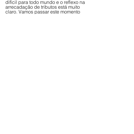
difícil para todo mundo e o reflexo na 
arrecadação de tributos está muito 
claro. Vamos passar este momento 
conturbado e tenho certeza que juntos, 
prefeitura, câmara e população, 
faremos coisas muito importante para 
a cidade”
Ver tudo
Posts recentes