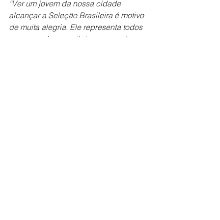
“Ver um jovem da nossa cidade 
alcançar a Seleção Brasileira é motivo 
de muita alegria. Ele representa todos 
os nossos jovens atletas que sonham 
com uma carreira no esporte. 
Parabenizamos o Bruno e sua família 
por essa conquista extraordinária. 
Jales está na torcida!”
A Prefeitura de Jales parabeniza 
Bruno Alves pela conquista e deseja 
muito sucesso em sua trajetória com a 
camisa da Seleção Brasileira.
Esporte
Ver tudo
Posts recentes