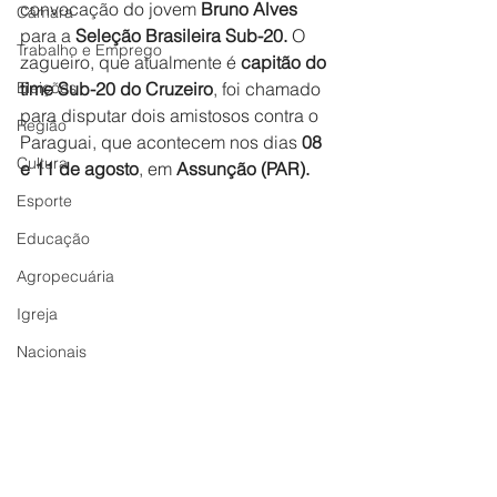
convocação do jovem 
Bruno Alves
Câmara
para a 
Seleção Brasileira Sub-20. 
O 
Trabalho e Emprego
zagueiro, que atualmente é 
capitão do 
Eleições
time Sub-20 do Cruzeiro
, foi chamado 
para disputar dois amistosos contra o 
Região
Paraguai, que acontecem nos dias 
08 
Cultura
e 11 de agosto
, em 
Assunção (PAR).
Esporte
Educação
Agropecuária
Igreja
Nacionais