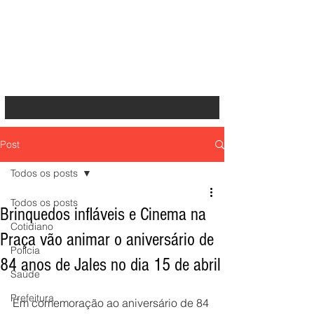
Post
Todos os posts
Todos os posts
Brinquedos infláveis e Cinema na
Cotidiano
Praça vão animar o aniversário de
Polícia
84 anos de Jales no dia 15 de abril
Saúde
Prefeitura
Em comemoração ao aniversário de 84 