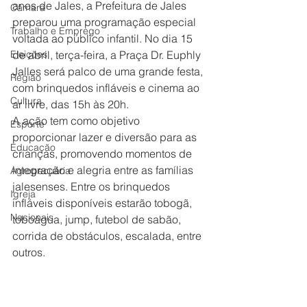
anos de Jales, a Prefeitura de Jales 
Câmara
preparou uma programação especial 
Trabalho e Emprego
voltada ao público infantil. No dia 15 
Eleições
de abril, terça-feira, a Praça Dr. Euphly 
Jalles será palco de uma grande festa, 
Região
com brinquedos infláveis e cinema ao 
Cultura
ar livre, das 15h às 20h.
A ação tem como objetivo 
Esporte
proporcionar lazer e diversão para as 
Educação
crianças, promovendo momentos de 
integração e alegria entre as famílias 
Agropecuária
jalesenses. Entre os brinquedos 
Igreja
infláveis disponíveis estarão tobogã, 
Nacionais
toboágua, jump, futebol de sabão, 
corrida de obstáculos, escalada, entre 
outros.