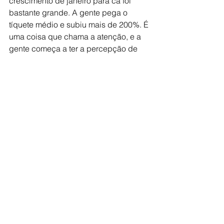
crescimento de janeiro para cá foi 
bastante grande. A gente pega o 
tíquete médio e subiu mais de 200%. É 
uma coisa que chama a atenção, e a 
gente começa a ter a percepção de 
que vai ter um efeito na inadimplência 
na ponta”, pontuou o presidente do 
Banco Central.
Cotidiano
Ver tudo
Posts recentes