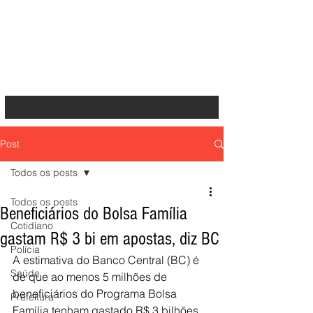
Post
Todos os posts
Todos os posts
Beneficiários do Bolsa Família
Cotidiano
gastam R$ 3 bi em apostas, diz BC
Polícia
A estimativa do Banco Central (BC) é 
Saúde
de que ao menos 5 milhões de 
beneficiários do Programa Bolsa 
Prefeitura
Família tenham gastado R$ 3 bilhões 