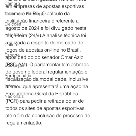
Câmara
em empresas de apostas esportivas 
por meio do Pix. O cálculo da 
Trabalho e Emprego
instituição financeira é referente a 
Eleições
agosto de 2024 e foi divulgado nesta 
Região
terça-feira (24/9).A análise técnica foi 
realizada a respeito do mercado de 
Cultura
jogos de apostas on-line no Brasil, 
Esporte
após pedido do senador Omar Aziz 
(PSD-AM). O parlamentar tem cobrado 
Educação
do governo federal regulamentação e 
Agropecuária
fiscalização da modalidade, inclusive 
Igreja
afirmou que apresentará uma ação na 
Procuradoria-Geral da República 
Nacionais
(PGR) para pedir a retirada do ar de 
todos os sites de apostas esportivas 
até o fim da conclusão do processo de 
regulamentação.