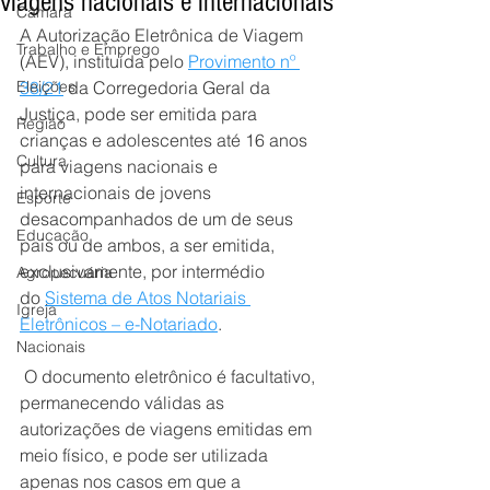
viagens nacionais e internacionais
Câmara
A Autorização Eletrônica de Viagem 
Trabalho e Emprego
(AEV), instituída pelo 
Provimento nº 
Eleições
38/21
 da Corregedoria Geral da 
Justiça, pode ser emitida para 
Região
crianças e adolescentes até 16 anos 
Cultura
para viagens nacionais e 
internacionais de jovens 
Esporte
desacompanhados de um de seus 
Educação
pais ou de ambos, a ser emitida, 
exclusivamente, por intermédio 
Agropecuária
do 
Sistema de Atos Notariais 
Igreja
Eletrônicos – e-Notariado
.
Nacionais
 O documento eletrônico é facultativo, 
permanecendo válidas as 
autorizações de viagens emitidas em 
meio físico, e pode ser utilizada 
apenas nos casos em que a 