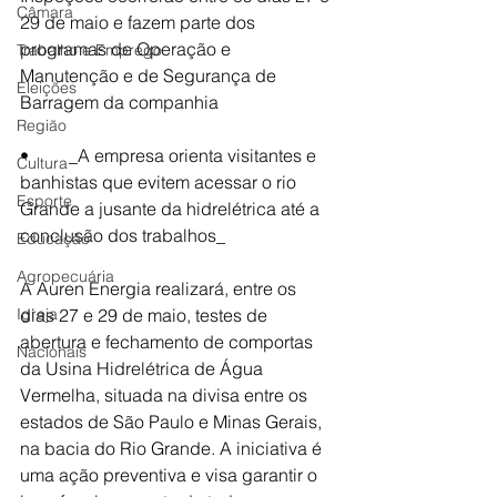
Câmara
29 de maio e fazem parte dos 
programas de Operação e 
Trabalho e Emprego
Manutenção e de Segurança de 
Eleições
Barragem da companhia
Região
•	 _A empresa orienta visitantes e 
Cultura
banhistas que evitem acessar o rio 
Esporte
Grande a jusante da hidrelétrica até a 
conclusão dos trabalhos_
Educação
Agropecuária
A Auren Energia realizará, entre os 
Igreja
dias 27 e 29 de maio, testes de 
abertura e fechamento de comportas 
Nacionais
da Usina Hidrelétrica de Água 
Vermelha, situada na divisa entre os 
estados de São Paulo e Minas Gerais, 
na bacia do Rio Grande. A iniciativa é 
uma ação preventiva e visa garantir o 