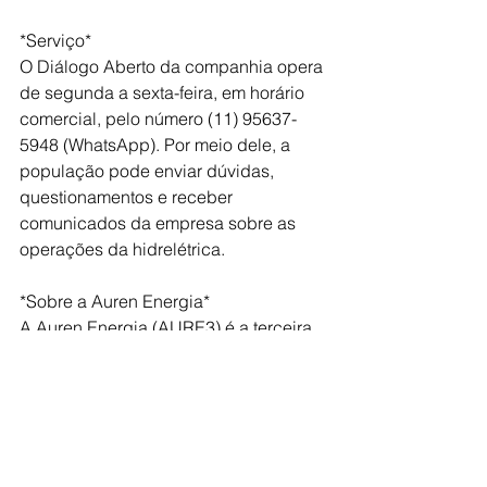
*Serviço*
O Diálogo Aberto da companhia opera 
de segunda a sexta-feira, em horário 
comercial, pelo número (11) 95637-
5948 (WhatsApp). Por meio dele, a 
população pode enviar dúvidas, 
questionamentos e receber 
comunicados da empresa sobre as 
operações da hidrelétrica. 
*Sobre a Auren Energia* 
A Auren Energia (AURE3) é a terceira 
maior geradora do país, com 
produção de energia 100% renovável, 
e líder em comercialização no 
mercado brasileiro. A empresa está 
presente em nove estados, com 39 
ativos com uma capacidade instalada 