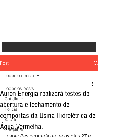
Post
Todos os posts
Todos os posts
Auren Energia realizará testes de
Cotidiano
abertura e fechamento de
Polícia
comportas da Usina Hidrelétrica de
Saúde
Água Vermelha.
Prefeitura
Inspeções ocorrerão entre os dias 27 e 