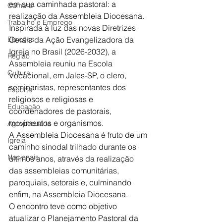
em sua caminhada pastoral: a 
Câmara
realização da Assembleia Diocesana. 
Trabalho e Emprego
Inspirada à luz das novas Diretrizes 
Eleições
Gerais da Ação Evangelizadora da 
Igreja no Brasil (2026-2032), a 
Região
Assembleia reuniu na Escola 
Cultura
Vocacional, em Jales-SP, o clero, 
seminaristas, representantes dos 
Esporte
religiosos e religiosas e 
Educação
coordenadores de pastorais, 
movimentos e organismos.
Agropecuária
A Assembleia Diocesana é fruto de um 
Igreja
caminho sinodal trilhado durante os 
Nacionais
últimos anos, através da realização 
das assembleias comunitárias, 
paroquiais, setorais e, culminando 
enfim, na Assembleia Diocesana.
O encontro teve como objetivo 
atualizar o Planejamento Pastoral da 