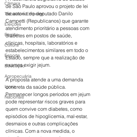
Câmara
de São Paulo aprovou o projeto de lei 
de autoria do deputado Danilo 
Trabalho e Emprego
Campetti (Republicanos) que garante 
Eleições
atendimento prioritário a pessoas com 
Região
diabetes em postos de saúde, 
clínicas, hospitais, laboratórios e 
Cultura
estabelecimentos similares em todo o 
Esporte
Estado, sempre que a realização de 
exames exigir jejum.
Educação
Agropecuária
A proposta atende a uma demanda 
Igreja
concreta da saúde pública. 
Permanecer longos períodos em jejum 
Nacionais
pode representar riscos graves para 
quem convive com diabetes, como 
episódios de hipoglicemia, mal-estar, 
desmaios e outras complicações 
clínicas. Com a nova medida, o 