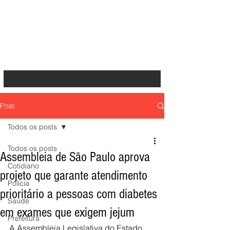
Post
Todos os posts
Todos os posts
Assembleia de São Paulo aprova
Cotidiano
projeto que garante atendimento
Polícia
prioritário a pessoas com diabetes
Saúde
em exames que exigem jejum
Prefeitura
A Assembleia Legislativa do Estado 