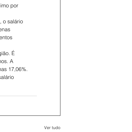
nimo por
o salário
penas
entos
ião. É
mos. A
nas 17,06%.
alário
Ver tudo