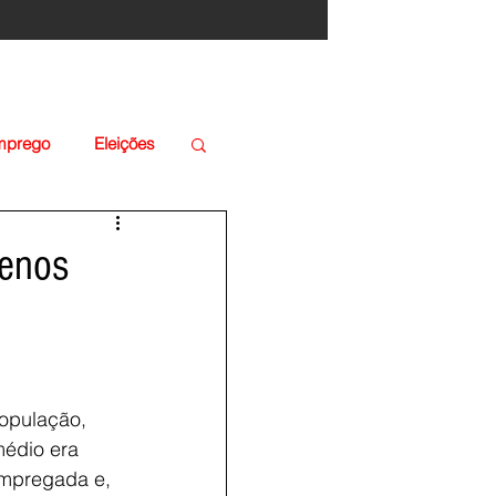
Emprego
Eleições
menos
opulação,
médio era
empregada e,