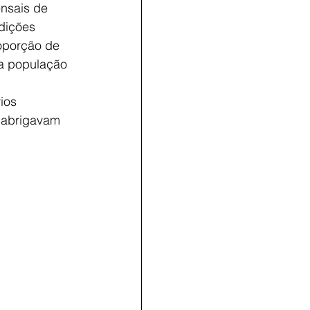
nsais de
dições
roporção de
da população
ios
 abrigavam