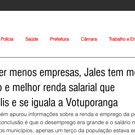
Polícia
Saúde
Prefeitura
Câmara
Trabalho e 
orte
Educação
Agropecuária
Igreja
Nacionais
ter menos empresas, Jales tem 
e melhor renda salarial que
is e se iguala a Votuporanga
ém apurou informações sobre a renda e emprego da p
Voltar
 conclusão é que o desemprego era grande e o salário 
dos municípios, apenas um terço da população estava 