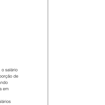
o salário
oporção de
ando
oa em
lários