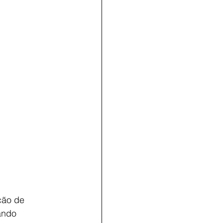
ção de
ando