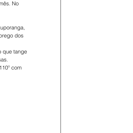
 mês. No
tuporanga,
mprego dos
o que tange
sas.
 110º com