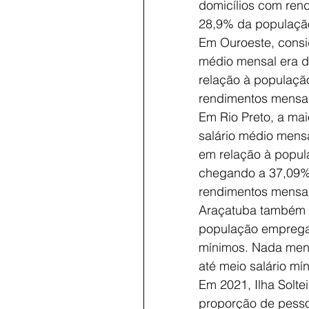
domicílios com rend
28,9% da populaçã
Em Ouroeste, consi
médio mensal era d
relação à populaçã
rendimentos mensai
Em Rio Preto, a mai
salário médio mens
em relação à popul
chegando a 37,09%
rendimentos mensai
Araçatuba também t
população empregad
mínimos. Nada men
até meio salário mí
Em 2021, Ilha Solte
proporção de pesso