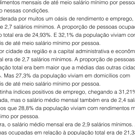
imentos mensais de até meio salário mínimo por pessoa
o nessas condições.
derada por muitos um oásis de rendimento e emprego, o
e 2,7 salários mínimos. A proporção de pessoas ocup
o total era de 24,93%. E 32,1% da população viviam c
s de até meio salário mínimo por pessoa.
or cidade da região e a capital administrativa e econôm
al era de 2,7 salários mínimos. A proporção de pessoa
ação total era bem maior que a médias das outras cida
. Mas 27,3% da população viviam em domicílios com
s de até meio salário mínimo por pessoa.
inha índices positivos de emprego, chegando a 31,21
a, mas o salário médio mensal também era de 2,4 sal
os que 28,8% da população viviam com rendimentos m
nimo por pessoa.
ira, o salário médio mensal era de 2,9 salários mínimos.
as ocupadas em relação à população total era de 21,