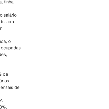
, tinha
 salário
adas em
om
ica, o
s ocupadas
des,
% da
ários
ensais de
 A
33%.