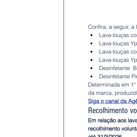
Confira, a seguir, a
Lava-louças co
Lava-louças Y
Lava-louças c
Lava-louças Yp
Desinfetante  
Desinfetante P
Determinada em 1º d
da marca, produzid
Siga o canal da Ag
Recolhimento vo
Em relação aos lav
recolhimento volunt
até 31/3/2026.