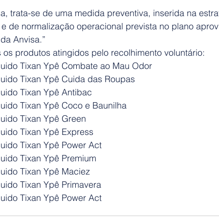
 trata-se de uma medida preventiva, inserida na estra
 e de normalização operacional prevista no plano apro
 da Anvisa.”
s os produtos atingidos pelo recolhimento voluntário:
íquido Tixan Ypê Combate ao Mau Odor
quido Tixan Ypê Cuida das Roupas
quido Tixan Ypê Antibac
quido Tixan Ypê Coco e Baunilha
quido Tixan Ypê Green
quido Tixan Ypê Express
quido Tixan Ypê Power Act
quido Tixan Ypê Premium
quido Tixan Ypê Maciez
quido Tixan Ypê Primavera
quido Tixan Ypê Power Act