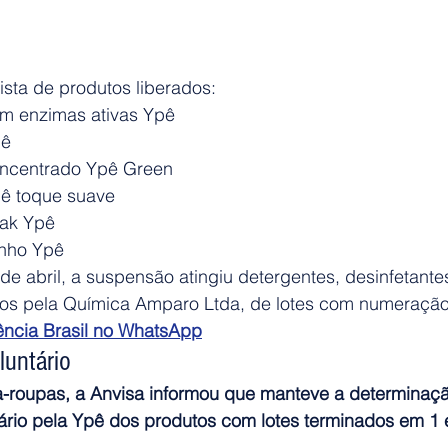
 lista de produtos liberados:
m enzimas ativas Ypê
pê
oncentrado Ypê Green
ê toque suave
Bak Ypê
inho Ypê
e abril, a suspensão atingiu detergentes, desinfetante
os pela Química Amparo Ltda, de lotes com numeração 
ência Brasil no WhatsApp
luntário
a-roupas, a Anvisa informou que manteve a determinaç
ário pela Ypê dos produtos com lotes terminados em 1 