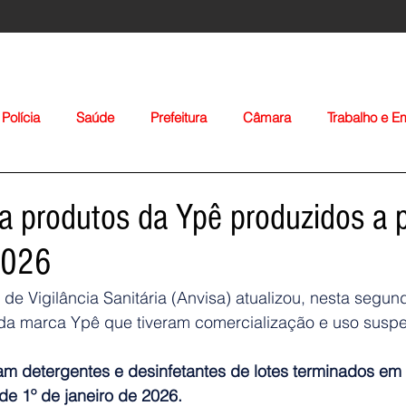
Polícia
Saúde
Prefeitura
Câmara
Trabalho e 
orte
Educação
Agropecuária
Igreja
Nacionais
ra produtos da Ypê produzidos a p
2026
e Vigilância Sanitária (Anvisa) atualizou, nesta segunda
 da marca Ypê que tiveram comercialização e uso suspe
Voltar
am detergentes e desinfetantes de lotes terminados em 
 de 1º de janeiro de 2026.