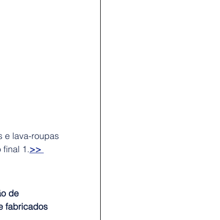
s e lava-roupas 
final 1.
>> 
ão de 
e fabricados 