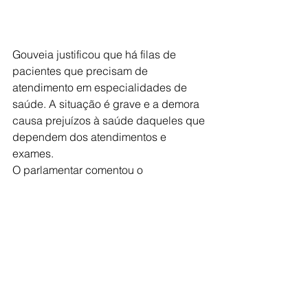
Gouveia justificou que há filas de 
pacientes que precisam de 
atendimento em especialidades de 
saúde. A situação é grave e a demora 
causa prejuízos à saúde daqueles que 
dependem dos atendimentos e 
exames.
O parlamentar comentou o 
requerimento: “A gente já vê em várias 
cidades mutirões
de saúde, principalmente em 
especialidades. Muitos pacientes, às 
vezes sem
condições, juntam dinheiro e pagam 
uma consulta porque não podem 
esperar. Uma vez no mês, esses 