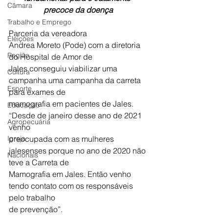
Câmara
precoce da doença
Trabalho e Emprego
Parceria da vereadora 
Eleições
Andrea Moreto (Pode) com a diretoria 
Região
do Hospital de Amor de
Jales conseguiu viabilizar uma 
Cultura
campanha uma campanha da carreta 
Esporte
para exames de
mamografia em pacientes de Jales. 
Educação
“Desde de janeiro desse ano de 2021 
Agropecuária
venho
Igreja
preocupada com as mulheres 
jalesenses porque no ano de 2020 não 
Nacionais
teve a Carreta de
Mamografia em Jales. Então venho 
tendo contato com os responsáveis 
pelo trabalho
de prevenção”. 