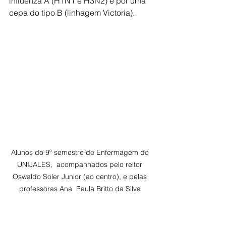
influenza A (H1N1 e H3N2) e por uma 
cepa do tipo B (linhagem Victoria).
Alunos do 9º semestre de Enfermagem do 
UNIJALES,  acompanhados pelo reitor 
Oswaldo Soler Junior (ao centro), e pelas 
professoras Ana  Paula Britto da Silva 
Rotune (de azul), Fernanda Barbosa de 
Oliveira, Ana Cristina  Corrêa e Luana 
Gonçalves Andrade (vestidas de verde)