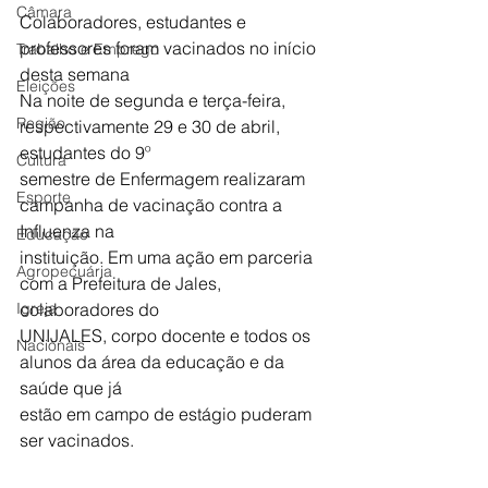
Câmara
Colaboradores, estudantes e 
professores foram vacinados no início 
Trabalho e Emprego
desta semana
Eleições
Na noite de segunda e terça-feira, 
Região
respectivamente 29 e 30 de abril, 
estudantes do 9º
Cultura
semestre de Enfermagem realizaram 
Esporte
campanha de vacinação contra a 
Influenza na
Educação
instituição. Em uma ação em parceria 
Agropecuária
com a Prefeitura de Jales, 
Igreja
colaboradores do
UNIJALES, corpo docente e todos os 
Nacionais
alunos da área da educação e da 
saúde que já
estão em campo de estágio puderam 
ser vacinados.