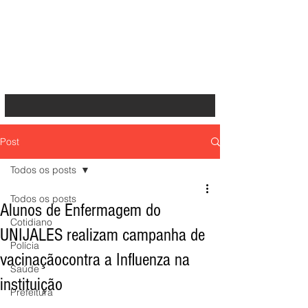
Post
Todos os posts
Todos os posts
Alunos de Enfermagem do
Cotidiano
UNIJALES realizam campanha de
Polícia
vacinaçãocontra a Influenza na
Saúde
instituição
Prefeitura