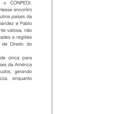
e o CONPEDI, 
Nesse encontro 
utros países da 
ández e Pablo 
e valiosa, não 
ades e regiões 
de Direito do 
e única para 
íses da América 
udos, gerando 
cos, enquanto 