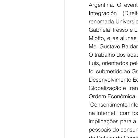
Argentina. O event
Integración" (Dire
renomada Universid
Gabriela Tresso e L
Miotto, e as alunas
Me. Gustavo Baldan, 
O trabalho dos aca
Luis, orientados pe
foi submetido ao G
Desenvolvimento Ec
Globalização e Tra
Ordem Econômica. O
"Consentimento Inf
na Internet," com fo
implicações para a
pessoais do consum
de Defesa do Consum