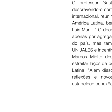
O professor Gus
descrevendo-o como
internacional, reun
América Latina, b
Luis Manili.” O do
apenas por agregar
do país, mas tamb
UNIJALES e incenti
Marcos Miotto de
estreitar laços de 
Latina. "Além dis
reflexões e novos
estabelece conexõe