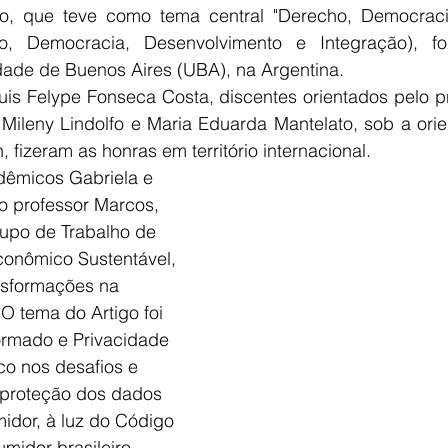
o, que teve como tema central "Derecho, Democracia
ito, Democracia, Desenvolvimento e Integração), fo
ade de Buenos Aires (UBA), na Argentina. 
uis Felype Fonseca Costa, discentes orientados pelo p
 Mileny Lindolfo e Maria Eduarda Mantelato, sob a orie
fizeram as honras em território internacional.  
dêmicos Gabriela e 
lo professor Marcos, 
rupo de Trabalho de 
onômico Sustentável, 
nsformações na 
 tema do Artigo foi 
ormado e Privacidade 
co nos desafios e 
 proteção dos dados 
idor, à luz do Código 
idor brasileiro. 