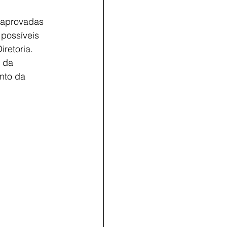
 aprovadas
 possíveis
iretoria.
a da
nto da