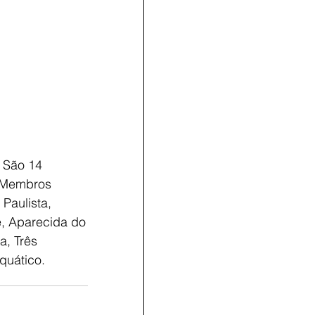
 São 14
s Membros
Paulista,
e, Aparecida do
a, Três
quático.