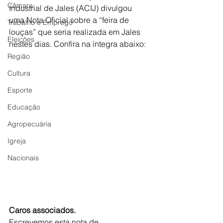
Câmara
Industrial de Jales (ACIJ) divulgou 
uma Nota Oficial sobre a “feira de 
Trabalho e Emprego
louças” que seria realizada em Jales 
Eleições
nestes dias. Confira na íntegra abaixo:  
Região
Cultura
Esporte
Educação
Agropecuária
Igreja
Nacionais
Caros associados. 
Escrevemos esta nota de 