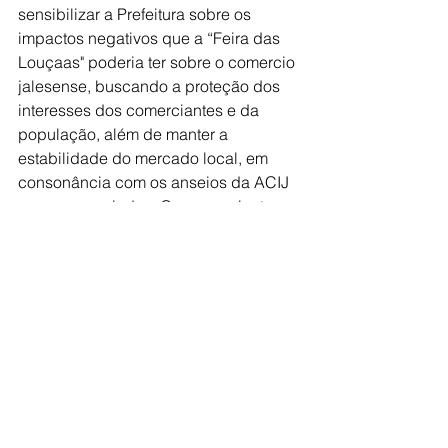
sensibilizar a Prefeitura sobre os 
impactos negativos que a “Feira das 
Louçaas" poderia ter sobre o comercio 
jalesense, buscando a proteção dos 
interesses dos comerciantes e da 
população, além de manter a 
estabilidade do mercado local, em 
consonância com os anseios da ACIJ 
e seus associados. Os comerciantes 
locais enfrentam concorrência desleal 
com a vinda de feiras itinerantes 
oportunistas. Valorizar os 
comerciantes que operam o ano todo 
e contribuem para a geração de 
emprego e renda é essencial para 
fortalecer a economia local e promover 
o bem estar da população. Com a 
cautela e atenção aos preceitos 
legais, o atual Prefeito Municipal, Dr. 