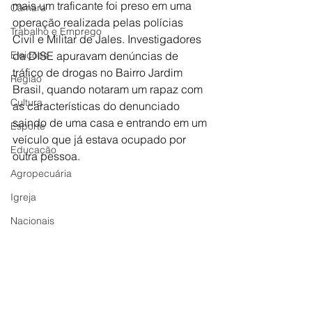
mais um traficante foi preso em uma 
Câmara
operação realizada pelas polícias 
Trabalho e Emprego
Civil e Militar de Jales. Investigadores 
Eleições
da DISE apuravam denúncias de 
tráfico de drogas no Bairro Jardim 
Região
Brasil, quando notaram um rapaz com 
Cultura
as características do denunciado 
saindo de uma casa e entrando em um 
Esporte
veículo que já estava ocupado por 
Educação
outra pessoa.  
Agropecuária
Igreja
Nacionais