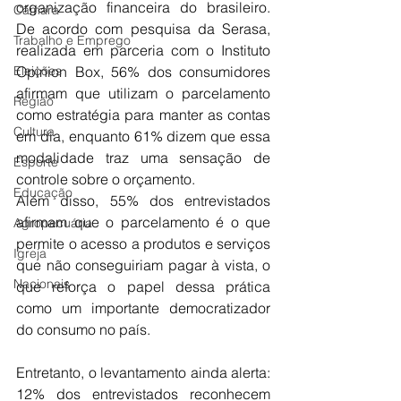
organização financeira do brasileiro. 
Câmara
De acordo com pesquisa da Serasa, 
Trabalho e Emprego
realizada em parceria com o Instituto 
Eleições
Opinion Box, 56% dos consumidores 
afirmam que utilizam o parcelamento 
Região
como estratégia para manter as contas 
Cultura
em dia, enquanto 61% dizem que essa 
modalidade traz uma sensação de 
Esporte
controle sobre o orçamento.
Educação
Além disso, 55% dos entrevistados 
afirmam que o parcelamento é o que 
Agropecuária
permite o acesso a produtos e serviços 
Igreja
que não conseguiriam pagar à vista, o 
Nacionais
que reforça o papel dessa prática 
como um importante democratizador 
do consumo no país.
Entretanto, o levantamento ainda alerta: 
12% dos entrevistados reconhecem 