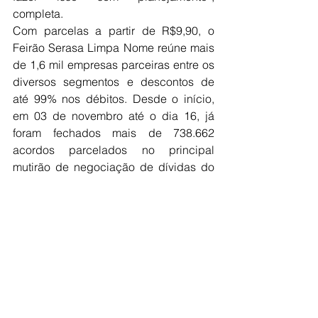
completa.
Com parcelas a partir de R$9,90, o 
Feirão Serasa Limpa Nome reúne mais 
de 1,6 mil empresas parceiras entre os 
diversos segmentos e descontos de 
até 99% nos débitos. Desde o início, 
em 03 de novembro até o dia 16, já 
foram fechados mais de 738.662 
acordos parcelados no principal 
mutirão de negociação de dívidas do 
país.
Os consumidores podem acessar 
oportunidades disponíveis a partir dos 
canais oficiais da empresa e negociar 
com descontos de forma online e 
presencial:
Site: 
Link
App Serasa no Google Play e App 