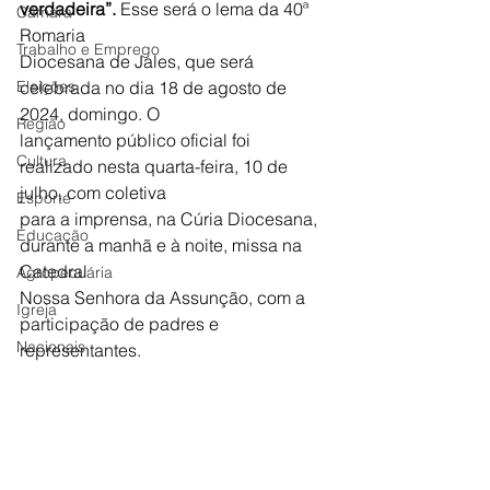
verdadeira”.
 Esse será o lema da 40ª 
Câmara
Romaria
Trabalho e Emprego
Diocesana de Jales, que será 
Eleições
celebrada no dia 18 de agosto de 
2024, domingo. O
Região
lançamento público oficial foi 
Cultura
realizado nesta quarta-feira, 10 de 
julho, com coletiva
Esporte
para a imprensa, na Cúria Diocesana, 
Educação
durante a manhã e à noite, missa na 
Catedral
Agropecuária
Nossa Senhora da Assunção, com a 
Igreja
participação de padres e 
Nacionais
representantes.