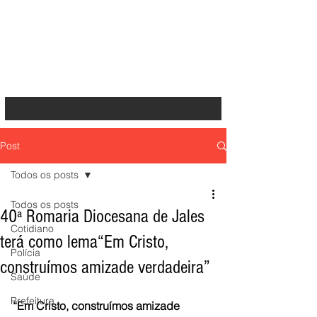
Post
Todos os posts
Todos os posts
40ª Romaria Diocesana de Jales
Cotidiano
terá como lema“Em Cristo,
Polícia
construímos amizade verdadeira”
Saúde
Prefeitura
“Em Cristo, construímos amizade 