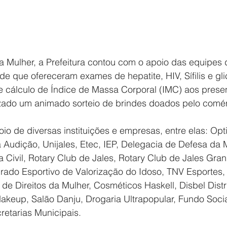
Mulher, a Prefeitura contou com o apoio das equipes d
de que ofereceram exames de hepatite, HIV, Sífilis e gli
 e cálculo de Índice de Massa Corporal (IMC) aos prese
izado um animado sorteio de brindes doados pelo comérc
io de diversas instituições e empresas, entre elas: Opti
 Audição, Unijales, Etec, IEP, Delegacia de Defesa da 
ícia Civil, Rotary Club de Jales, Rotary Club de Jales Gr
grado Esportivo de Valorização do Idoso, TNV Esportes,
de Direitos da Mulher, Cosméticos Haskell, Disbel Distr
keup, Salão Danju, Drogaria Ultrapopular, Fundo Socia
retarias Municipais.