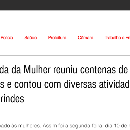
Polícia
Saúde
Prefeitura
Câmara
Trabalho e 
orte
Educação
Agropecuária
Igreja
Nacionais
da da Mulher reuniu centenas de
es e contou com diversas atividad
brindes
Voltar
cado às mulheres. Assim foi a segunda-feira, dia 10 de