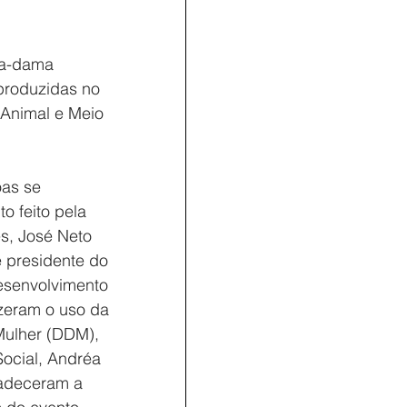
ra-dama 
produzidas no 
 Animal e Meio 
as se 
 feito pela 
es, José Neto 
 presidente do 
esenvolvimento 
izeram o uso da 
Mulher (DDM), 
Social, Andréa 
radeceram a 