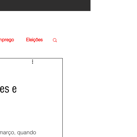
Emprego
Eleições
es e
 março, quando 