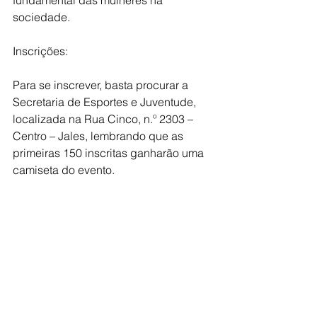
fundamental das mulheres na 
sociedade.
Inscrições:
Para se inscrever, basta procurar a 
Secretaria de Esportes e Juventude, 
localizada na Rua Cinco, n.º 2303 – 
Centro – Jales, lembrando que as 
primeiras 150 inscritas ganharão uma 
camiseta do evento.
A 3ª Caminhada da Mulher, contará 
com o apoio de diversas instituições e 
empresas, entre elas: Unijales, Etec, 
IEP, Delegacia de Defesa da Mulher 
(DDM), Polícia Militar, Rotary Club de 
Jales, Rotary Club de Jales Grandes 
Lagos, CIEVI, TNV Esportes, Sabesp, 