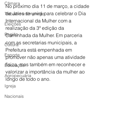
Câmara
No próximo dia 11 de março, a cidade 
de Jales se unirá para celebrar o Dia 
Trabalho e Emprego
Internacional da Mulher com a 
Eleições
realização da 3ª edição da 
Região
Caminhada da Mulher. Em parceria 
com as secretarias municipais, a 
Cultura
Prefeitura está empenhada em 
Esporte
promover não apenas uma atividade 
física, mas também em reconhecer e 
Educação
valorizar a importância da mulher ao 
Agropecuária
longo de todo o ano.
Igreja
Nacionais