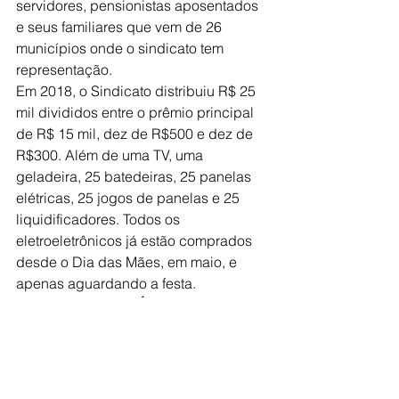
servidores, pensionistas aposentados 
e seus familiares que vem de 26 
municípios onde o sindicato tem 
representação.
Em 2018, o Sindicato distribuiu R$ 25 
mil divididos entre o prêmio principal 
de R$ 15 mil, dez de R$500 e dez de 
R$300. Além de uma TV, uma 
geladeira, 25 batedeiras, 25 panelas 
elétricas, 25 jogos de panelas e 25 
liquidificadores. Todos os 
eletroeletrônicos já estão comprados 
desde o Dia das Mães, em maio, e 
apenas aguardando a festa.
ENTIDADES TAMBÉM AGUARDAM
Entidades assistenciais de Jales e 
região também aguardam 
ansiosamente a realização da festa. A 
cada ano, mais entidades são 