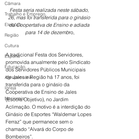
Câmara
Festa seria realizada neste sábado, 
Trabalho e Emprego
26, mas foi transferida para o ginásio 
Eleições
da Coopertativa de Ensino e adiada 
para 14 de dezemb
ro,
Região
Cultura
A tradicional Festa dos Servidores, 
Esporte
promovida anualmente pelo Sindicato 
Educação
dos Servidores Públicos Municipais 
de Jales e Região há 17 anos, foi 
Agropecuária
transferida para o ginásio da 
Igreja
Cooperativa de Ensino de Jales 
Nacionais
(Escola Objetivo), no Jardim 
Aclimação. O motivo é a interdição do 
Ginásio de Esportes “Waldemar Lopes 
Ferraz” que permanece sem o 
chamado “Alvará do Corpo de 
Bombeiros”.