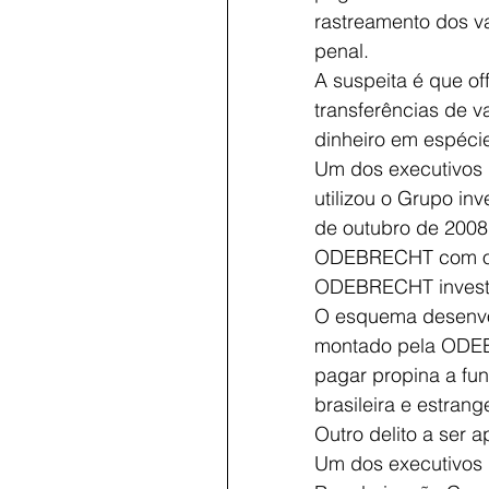
rastreamento dos v
penal. 
A suspeita é que o
transferências de v
dinheiro em espécie
Um dos executivos
utilizou o Grupo in
de outubro de 2008 
ODEBRECHT com o Gr
ODEBRECHT investia
O esquema desenvo
montado pela ODEBR
pagar propina a fu
brasileira e estrange
Outro delito a ser 
Um dos executivos d