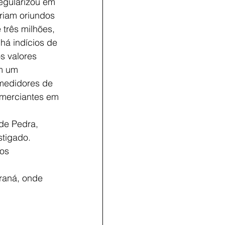
regularizou em 
riam oriundos 
 três milhões, 
há indícios de 
s valores 
m um 
medidores de 
omerciantes em 
de Pedra, 
stigado.
os 
raná, onde 