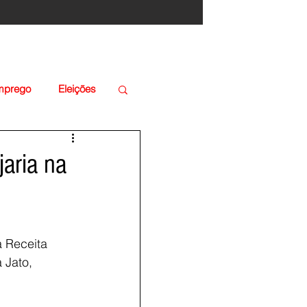
Emprego
Eleições
aria na
 Receita 
 Jato, 