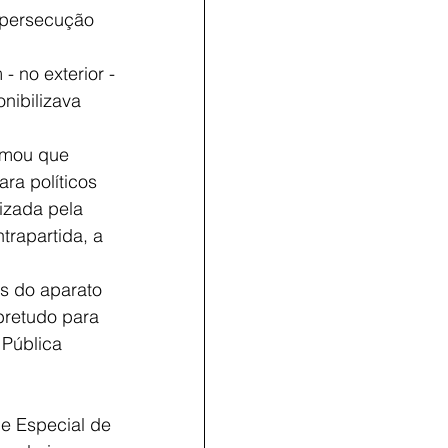
 persecução 
 no exterior - 
nibilizava 
rmou que 
ra políticos 
izada pela 
rapartida, a 
 do aparato 
retudo para 
Pública 
e Especial de 