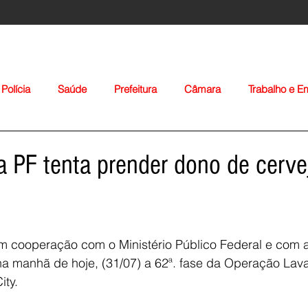
Polícia
Saúde
Prefeitura
Câmara
Trabalho e 
orte
Educação
Agropecuária
Igreja
Nacionais
 PF tenta prender dono de cervej
em cooperação com o Ministério Público Federal e com a
na manhã de hoje, (31/07) a 62ª. fase da Operação Lava
Voltar
ty. 