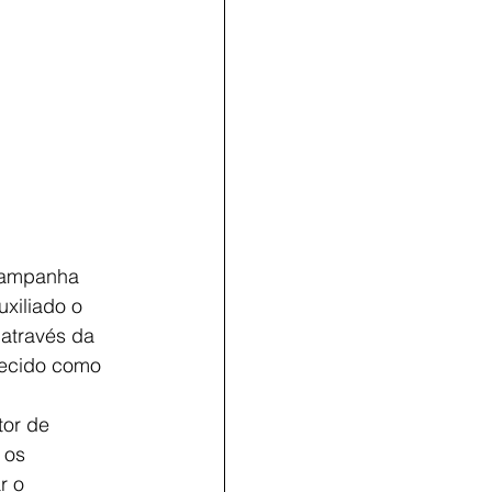
campanha 
xiliado o 
através da 
hecido como 
tor de 
 os 
r o 