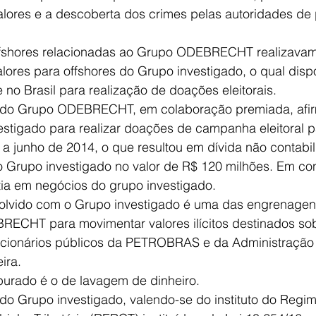
alores e a descoberta dos crimes pelas autoridades de
ffshores relacionadas ao Grupo ODEBRECHT realizavam -
alores para offshores do Grupo investigado, o qual dispo
 no Brasil para realização de doações eleitorais.
 do Grupo ODEBRECHT, em colaboração premiada, afi
vestigado para realizar doações de campanha eleitoral pa
a junho de 2014, o que resultou em dívida não contabil
upo investigado no valor de R$ 120 milhões. Em cont
 em negócios do grupo investigado. 
lvido com o Grupo investigado é uma das engrenagens
ECHT para movimentar valores ilícitos destinados sob
ncionários públicos da PETROBRAS e da Administração 
ira.
apurado é o de lavagem de dinheiro. 
o Grupo investigado, valendo-se do instituto do Regim