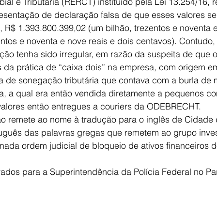
al e Tributária (RERCT) instituído pela Lei 13.254/16, 
esentação de declaração falsa de que esses valores se
s, R$ 1.393.800.399,02 (um bilhão, trezentos e noventa e
entos e noventa e nove reais e dois centavos). Contudo, 
ção tenha sido irregular, em razão da suspeita de que o
s da prática de “caixa dois” na empresa, com origem e
a de sonegação tributária que contava com a burla de 
a, a qual era então vendida diretamente a pequenos c
valores então entregues a couriers da ODEBRECHT.
 remete ao nome à tradução para o inglês de Cidade 
tuguês das palavras gregas que remetem ao grupo inve
ada ordem judicial de bloqueio de ativos financeiros d
ados para a Superintendência da Polícia Federal no Pa
 