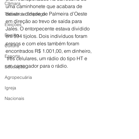
Câmara
uma caminhonete que acabara de 
deixar a cidade de Palmeira d’Oeste 
Trabalho e Emprego
em direção ao trevo de saída para 
Eleições
Jales. O entorpecente estava dividido 
Região
em 594 tijolos. Dois indivíduos foram 
presos e com eles também foram 
Cultura
encontrados R$ 1.001,00, em dinheiro, 
Esporte
 três celulares, um rádio do tipo HT e 
um carregador para o rádio.
Educação
Agropecuária
Igreja
Nacionais