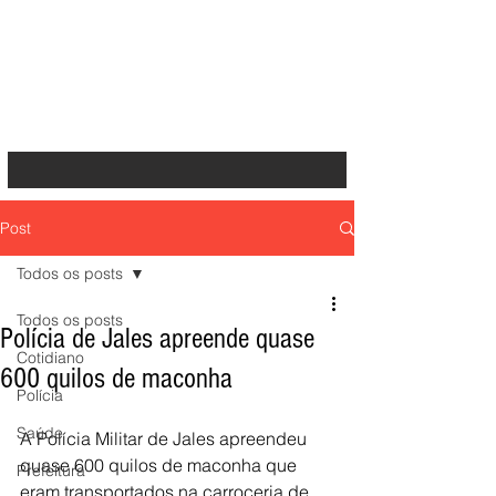
Post
Todos os posts
Todos os posts
Polícia de Jales apreende quase
Cotidiano
600 quilos de maconha
Polícia
Saúde
A Polícia Militar de Jales apreendeu 
quase 600 quilos de maconha que 
Prefeitura
eram transportados na carroceria de 