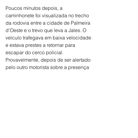
Poucos minutos depois, a 
caminhonete foi visualizada no trecho 
da rodovia entre a cidade de Palmeira 
d’Oeste e o trevo que leva a Jales. O 
veículo trafegava em baixa velocidade 
e estava prestes a retornar para 
escapar do cerco policial. 
Provavelmente, depois de ser alertado 
pelo outro motorista sobre a presença 
da PM.
Uma das viaturas assumiu, então, a 
perseguição pela traseira da F-1000, 
que também insistiu na tentativa de 
fuga e acabou se chocando com uma 
das viaturas que faziam o bloqueio no 
trevo.
Assim que colidiu, o motorista da 
caminhonete, que é de Jales, tentou 