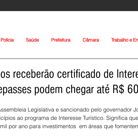
Polícia
Saúde
Prefeitura
Câmara
Trabalho e 
orte
Educação
Agropecuária
Igreja
Nacionais
os receberão certificado de Inter
Repasses podem chegar até R$ 60
Assembleia Legislativa e sancionado pelo governador Jo
cípios ao programa de Interesse Turístico. Significa qu
Voltar
mil por ano para investimentos  em áreas que fomentem