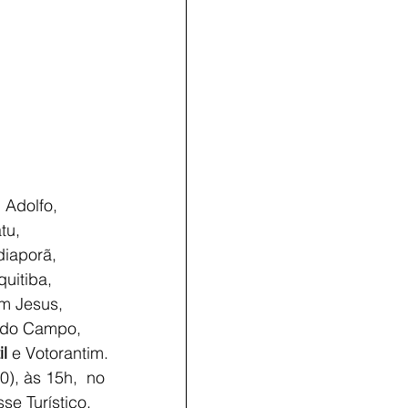
Adolfo, 
tu, 
diaporã, 
quitiba, 
om Jesus, 
 do Campo, 
il
 e Votorantim.
), às 15h,  no 
e Turístico.  