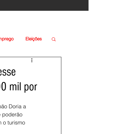
Emprego
Eleições
esse
0 mil por
ão Doria a 
e poderão 
 o turismo 