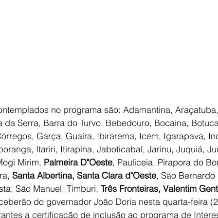
ontemplados no programa são: Adamantina, Araçatuba, 
 da Serra, Barra do Turvo, Bebedouro, Bocaina, Botuca
Córregos, Garça, Guaíra, Ibirarema, Icém, Igarapava, In
oranga, Itariri, Itirapina, Jaboticabal, Jarinu, Juquiá, Ju
Mogi Mirim, 
Palmeira D"Oeste
, Pauliceia, Pirapora do B
ra, 
Santa Albertina, Santa Clara d"Oeste
, São Bernardo
ta, São Manuel, Timburi, 
Três Fronteiras, Valentim Gent
ceberão do governador João Doria nesta quarta-feira (20
antes a certificação de inclusão ao programa de Interess