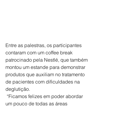
Entre as palestras, os participantes 
contaram com um coffee break 
patrocinado pela Nestlé, que também 
montou um estande para demonstrar 
produtos que auxiliam no tratamento 
de pacientes com dificuldades na 
deglutição. 
 “Ficamos felizes em poder abordar 
um pouco de todas as áreas 
envolvidas na reabilitação do paciente 
crítico. Agradeço o apoio dos 
profissionais que se dispuseram a 
palestrar e compartilhar 