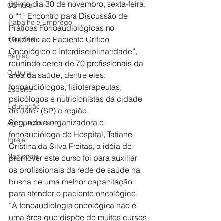
último dia 30 de novembro, sexta-feira, 
Câmara
o “1º Encontro para Discussão de 
Trabalho e Emprego
Práticas Fonoaudiológicas no 
Eleições
Cuidado ao Paciente Crítico 
Oncológico e Interdisciplinaridade”, 
Região
reunindo cerca de 70 profissionais da 
Cultura
área da saúde, dentre eles: 
fonoaudiólogos, fisioterapeutas, 
Esporte
psicólogos e nutricionistas da cidade 
Educação
de Jales (SP) e região. 
Segundo a organizadora e 
Agropecuária
fonoaudióloga do Hospital, Tatiane 
Igreja
Cristina da Silva Freitas, a idéia de 
Nacionais
promover este curso foi para auxiliar 
os profissionais da rede de saúde na 
busca de uma melhor capacitação 
para atender o paciente oncológico. 
“A fonoaudiologia oncológica não é 
uma área que dispõe de muitos cursos 