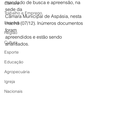
mandado de busca e apreensão, na 
Câmara
sede da 
Trabalho e Emprego
Câmara Municipal de Aspásia, nesta 
Eleições
manhã (07/12). Inúmeros documentos 
foram 
Região
apreendidos e estão sendo 
Cultura
analisados.  
Esporte
Educação
Agropecuária
Igreja
Nacionais