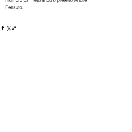
municípios”, ressaltou o prefeito André 
Pessuto.  
Ver tudo
Posts recentes