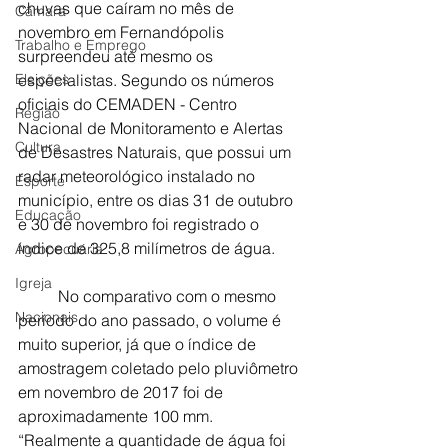
chuvas que caíram no mês de 
Câmara
novembro em Fernandópolis 
Trabalho e Emprego
surpreendeu até mesmo os 
Eleições
especialistas. Segundo os números 
oficiais do CEMADEN - Centro 
Região
Nacional de Monitoramento e Alertas 
Cultura
de Desastres Naturais, que possui um 
radar meteorológico instalado no 
Esporte
município, entre os dias 31 de outubro 
Educação
e 30 de novembro foi registrado o 
índice de 325,8 milímetros de água. 
Agropecuária
Igreja
	No comparativo com o mesmo 
Nacionais
período do ano passado, o volume é 
muito superior, já que o índice de 
amostragem coletado pelo pluviômetro 
em novembro de 2017 foi de 
aproximadamente 100 mm. 
“Realmente a quantidade de água foi 