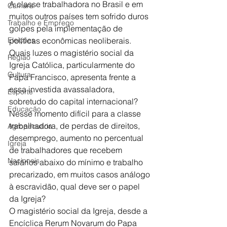
A classe trabalhadora no Brasil e em 
Câmara
muitos outros países tem sofrido duros 
Trabalho e Emprego
golpes pela implementação de 
Eleições
políticas econômicas neoliberais. 
Quais luzes o magistério social da 
Região
Igreja Católica, particularmente do 
Cultura
Papa Francisco, apresenta frente a 
essa investida avassaladora, 
Esporte
sobretudo do capital internacional? 
Educação
Nesse momento difícil para a classe 
trabalhadora, de perdas de direitos, 
Agropecuária
desemprego, aumento no percentual 
Igreja
de trabalhadores que recebem 
Nacionais
salários abaixo do mínimo e trabalho 
precarizado, em muitos casos análogo 
à escravidão, qual deve ser o papel 
da Igreja?
O magistério social da Igreja, desde a 
Encíclica Rerum Novarum do Papa 