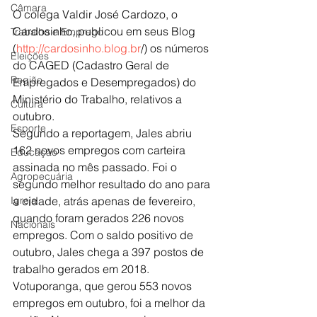
Câmara
O colega Valdir José Cardozo, o 
Cardosinho, publicou em seus Blog 
Trabalho e Emprego
(
http://cardosinho.blog.br
/) os números 
Eleições
do CAGED (Cadastro Geral de 
Região
Empregados e Desempregados) do 
Ministério do Trabalho, relativos a 
Cultura
outubro.
Esporte
Segundo a reportagem, Jales abriu 
162 novos empregos com carteira 
Educação
assinada no mês passado. Foi o 
Agropecuária
segundo melhor resultado do ano para 
Igreja
a cidade, atrás apenas de fevereiro, 
quando foram gerados 226 novos 
Nacionais
empregos. Com o saldo positivo de 
outubro, Jales chega a 397 postos de 
trabalho gerados em 2018.
Votuporanga, que gerou 553 novos 
empregos em outubro, foi a melhor da 