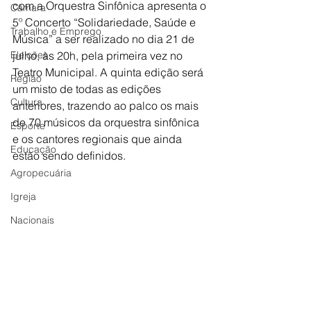
com a Orquestra Sinfônica apresenta o 
Câmara
5º Concerto “Solidariedade, Saúde e 
Trabalho e Emprego
Música” a ser realizado no dia 21 de 
Eleições
julho, às 20h, pela primeira vez no 
Teatro Municipal. A quinta edição será 
Região
um misto de todas as edições 
Cultura
anteriores, trazendo ao palco os mais 
de 70 músicos da orquestra sinfônica 
Esporte
e os cantores regionais que ainda 
Educação
estão sendo definidos. 
Agropecuária
Igreja
Nacionais