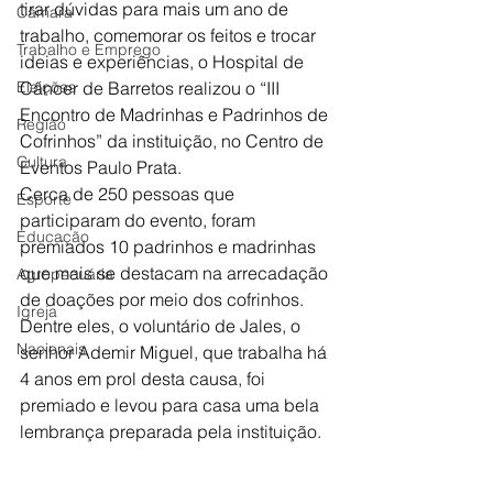
tirar dúvidas para mais um ano de 
Câmara
trabalho, comemorar os feitos e trocar 
Trabalho e Emprego
ideias e experiências, o Hospital de 
Eleições
Câncer de Barretos realizou o “III 
Encontro de Madrinhas e Padrinhos de 
Região
Cofrinhos” da instituição, no Centro de 
Cultura
Eventos Paulo Prata.
Cerca de 250 pessoas que 
Esporte
participaram do evento, foram 
Educação
premiados 10 padrinhos e madrinhas 
que mais se destacam na arrecadação 
Agropecuária
de doações por meio dos cofrinhos. 
Igreja
Dentre eles, o voluntário de Jales, o 
Nacionais
senhor Ademir Miguel, que trabalha há 
4 anos em prol desta causa, foi 
premiado e levou para casa uma bela 
lembrança preparada pela instituição.