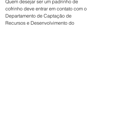
Quem desejar ser um padrinho de 
cofrinho deve entrar em contato com o 
Departamento de Captação de 
Recursos e Desenvolvimento do 
Hospital de Câncer de Barretos pelo 
telefone (17) 3321-6600, no ramal 6772.
Ver tudo
Posts recentes