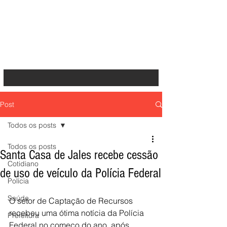
Post
Todos os posts
Todos os posts
Santa Casa de Jales recebe cessão
Cotidiano
de uso de veículo da Polícia Federal
Polícia
Saúde
O setor de Captação de Recursos 
recebeu uma ótima notícia da Polícia 
Prefeitura
Federal no começo do ano, após 