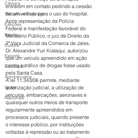
Câmara
entrarem em contato pedindo a cessão 
de um veículo para o uso do hospital.
Trabalho e Emprego
Após representação da Polícia 
Eleições
Federal e manifestação favorável do 
Região
Ministério Público, o juiz de Direito da 
2ª Vara Judicial da Comarca de Jales, 
Cultura
Dr. Alexandre Yuri Kiataqui, autorizou 
Esporte
que um veículo apreendido em ação 
contra o tráfico de drogas fosse usado 
Educação
pela Santa Casa.
Agropecuária
A lei 11.343/06 permite, mediante 
Igreja
autorização judicial, a utilização de 
veículos, embarcações, aeronaves e 
Nacionais
quaisquer outros meios de transporte 
regularmente apreendidos em 
processos judiciais, quando presente 
o interesse público, por instituições 
voltadas à repressão ou ao tratamento 