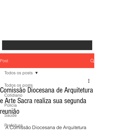
Post
Todos os posts
Todos os posts
Comissão Diocesana de Arquitetura
Cotidiano
e Arte Sacra realiza sua segunda
Polícia
reunião
Saúde
Prefeitura
A Comissão Diocesana de Arquitetura 