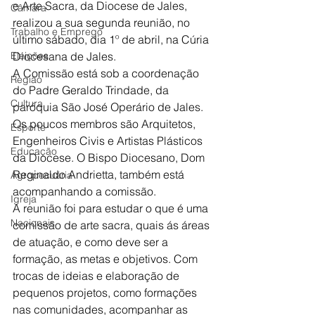
e Arte Sacra, da Diocese de Jales, 
Câmara
realizou a sua segunda reunião, no 
Trabalho e Emprego
último sábado, dia 1º de abril, na Cúria 
Eleições
Diocesana de Jales.
A Comissão está sob a coordenação 
Região
do Padre Geraldo Trindade, da 
Cultura
paróquia São José Operário de Jales. 
Os poucos membros são Arquitetos, 
Esporte
Engenheiros Civis e Artistas Plásticos 
Educação
da Diocese. O Bispo Diocesano, Dom 
Reginaldo Andrietta, também está 
Agropecuária
acompanhando a comissão.
Igreja
A reunião foi para estudar o que é uma 
Nacionais
comissão de arte sacra, quais ás áreas 
de atuação, e como deve ser a 
formação, as metas e objetivos. Com 
trocas de ideias e elaboração de 
pequenos projetos, como formações 
nas comunidades, acompanhar as 