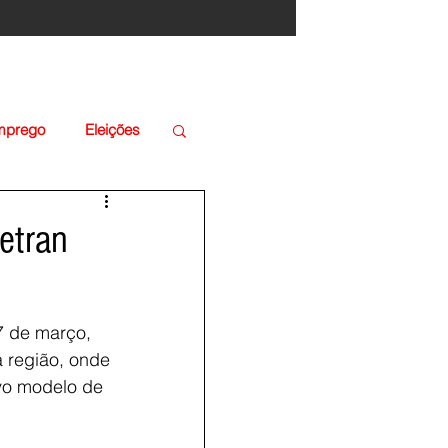
Emprego
Eleições
etran
7 de março, 
 região, onde 
vo modelo de 