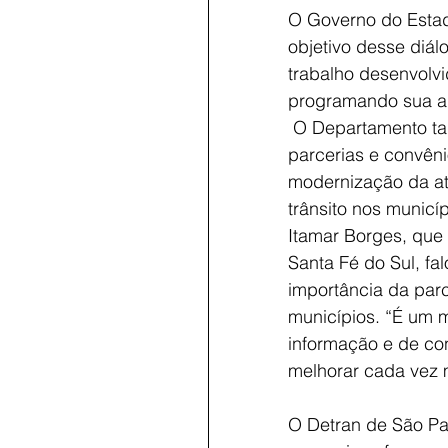
O Governo do Estad
objetivo desse diál
trabalho desenvolvi
programando sua a
 O Departamento também oferece 
parcerias e convêni
modernização da at
trânsito nos municíp
Itamar Borges, que j
Santa Fé do Sul, fal
importância da par
municípios. “É um 
informação e de con
melhorar cada vez m
O Detran de São Pau