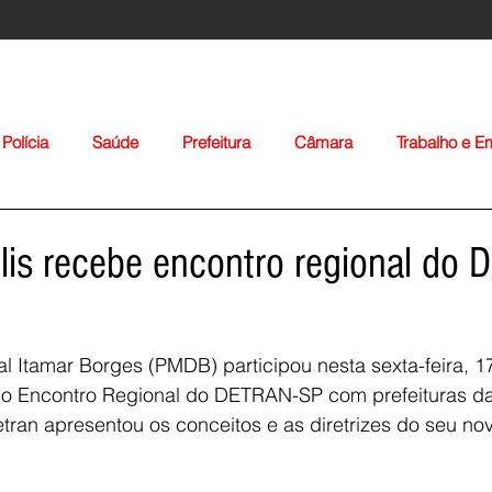
Polícia
Saúde
Prefeitura
Câmara
Trabalho e 
orte
Educação
Agropecuária
Igreja
Nacionais
is recebe encontro regional do D
 Itamar Borges (PMDB) participou nesta sexta-feira, 1
o Encontro Regional do DETRAN-SP com prefeituras da
tran apresentou os conceitos e as diretrizes do seu no
Voltar