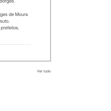
 Borges.
rges de Moura 
suto, 
refeitos, 
Ver tudo