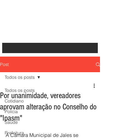
Post
Todos os posts
Todos os posts
Por unanimidade, vereadores
Cotidiano
aprovam alteração no Conselho do
Polícia
"Ipasm"
Saúde
Prefeitura
A Câmara Municipal de Jales se 