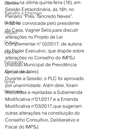
reuniu na última quinta-feira (16), em 
Câmara
Sessão Extraordinária, às 16h, no 
Trabalho e Emprego
Plenário “Pres. Tancredo Neves”.
Eleições
A SE foi convocada pelo presidente 
da Casa, Vagner Selis,para discutir 
Região
alterações no Projeto de Lei 
Cultura
Complementar nº 02/2017, de autoria 
do Poder Executivo, que dispõe sobre 
Esporte
alterações no Conselho do IMPSJ 
Educação
(Instituto Municipal de Previdência 
Social de Jales).
Agropecuária
Durante a Sessão, o PLC foi aprovado 
Igreja
por unanimidade. Além dele, foram 
Nacionais
discutidas e rejeitadas a Subemenda 
Modificativa nº01/2017 e a Emenda 
Modificativa nº03/2017,que sugeriam 
outras alterações na constituição do 
Conselho Consultivo, Deliberativo e 
Fiscal do IMPSJ.