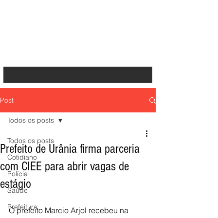
Post
Todos os posts
Todos os posts
Prefeito de Urânia firma parceria
Cotidiano
com CIEE para abrir vagas de
Polícia
estágio
Saúde
Prefeitura
O prefeito Marcio Arjol recebeu na 