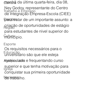
manhã da última quarta-feira, dia 08, 
Câmara
Ney Godoy, representante do Centro 
Trabalho e Emprego
de Integração Empresa-Escola (CIEE) 
Eleições
para tratar de um importante assunto: a 
criação de oportunidades de estágio 
Região
para estudantes de nível superior do 
Cultura
município.
Esporte
Os requisitos necessários para o 
Educação
universitário são que ele esteja 
matriculado e frequentando curso 
Agropecuária
superior e que tenha motivação para 
Igreja
conquistar sua primeira oportunidade 
Nacionais
de trabalho.