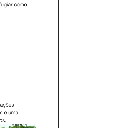
fugiar como 
mações 
as e uma 
os. 