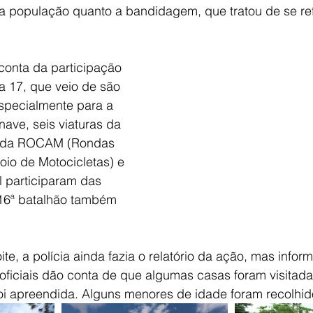
 a população quanto a bandidagem, que tratou de se re
conta da participação 
a 17, que veio de são 
specialmente para a 
ave, seis viaturas da 
uas da ROCAM (Rondas 
io de Motocicletas) e 
l participaram das 
 16ª batalhão também 
te, a polícia ainda fazia o relatório da ação, mas infor
aoficiais dão conta de que algumas casas foram visitad
oi apreendida. Alguns menores de idade foram recolhid