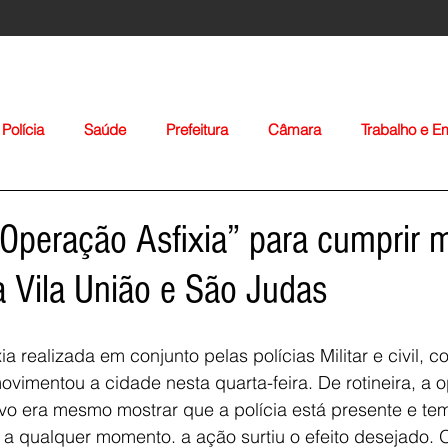
Polícia
Saúde
Prefeitura
Câmara
Trabalho e 
orte
Educação
Agropecuária
Igreja
Nacionais
 “Operação Asfixia” para cumprir
a Vila União e São Judas
a realizada em conjunto pelas polícias Militar e civil, 
movimentou a cidade nesta quarta-feira. De rotineira, a 
Voltar
ivo era mesmo mostrar que a polícia está presente e te
 a qualquer momento. a ação surtiu o efeito desejado. O