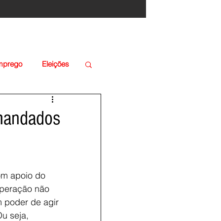
Emprego
Eleições
 mandados
com apoio do 
operação não 
m poder de agir 
u seja, 