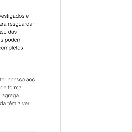
nvestigados e 
ra resguardar 
aso das 
ois podem 
completos 
ter acesso aos 
 de forma 
o agrega 
da têm a ver 