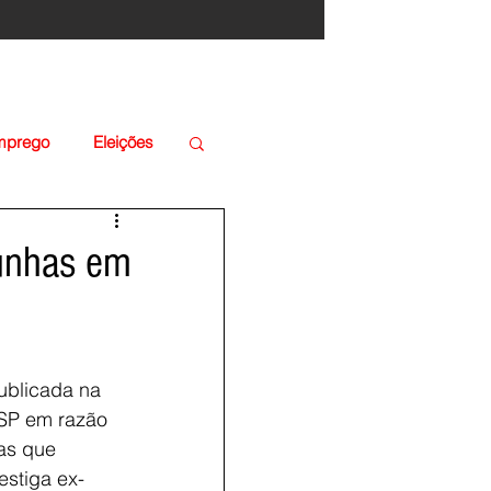
Emprego
Eleições
munhas em
ublicada na 
/SP em razão 
as que 
stiga ex-