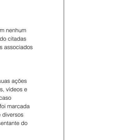
têm nenhum 
do citadas 
s associados 
suas ações 
s, vídeos e 
 caso 
 foi marcada 
 diversos 
sentante do 