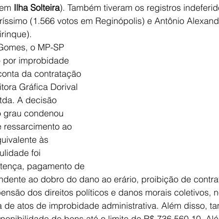
 em 
Ilha Solteira
). Também tiveram os registros indeferid
ríssimo (1.566 votos em Reginópolis) e Antônio Alexan
rinque).
Gomes, o MP-SP 
o por improbidade 
 conta da contratação 
tora Gráfica Dorival 
tda. A decisão 
o grau condenou 
 ressarcimento ao 
uivalente às 
lidade foi 
ntença, pagamento de 
ondente ao dobro do dano ao erário, proibição de contra
ensão dos direitos políticos e danos morais coletivos, n
ca de atos de improbidade administrativa. Além disso, t
ponibilidade de bens até o limite de R$ 736.560,10. A