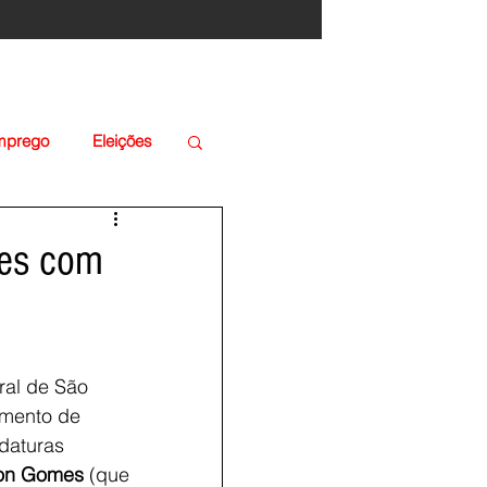
Emprego
Eleições
es com
ral de São 
imento de 
daturas 
on Gomes
 (que 