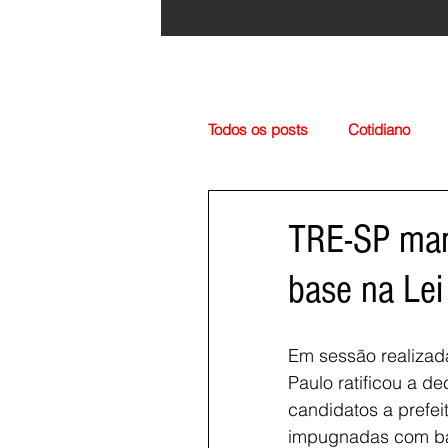
Todos os posts
Cotidiano
Região
Cultura
Esp
TRE-SP ma
base na Lei
Em sessão realizada 
Paulo ratificou a d
candidatos a prefei
impugnadas com bas