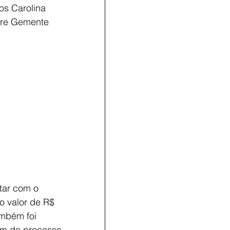
os Carolina 
dre Gemente 
tar com o 
o valor de R$ 
ambém foi 
lém do processo 