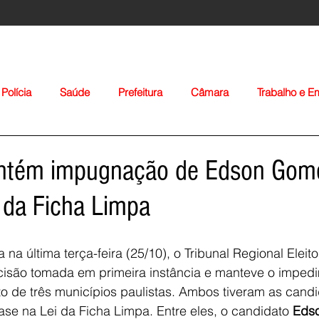
Polícia
Saúde
Prefeitura
Câmara
Trabalho e 
orte
Educação
Agropecuária
Igreja
Nacionais
ntém impugnação de Edson Gom
 da Ficha Limpa
na última terça-feira (25/10), o Tribunal Regional Eleito
ecisão tomada em primeira instância e manteve o imped
Voltar
to de três municípios paulistas. Ambos tiveram as candi
e na Lei da Ficha Limpa. Entre eles, o candidato 
Eds