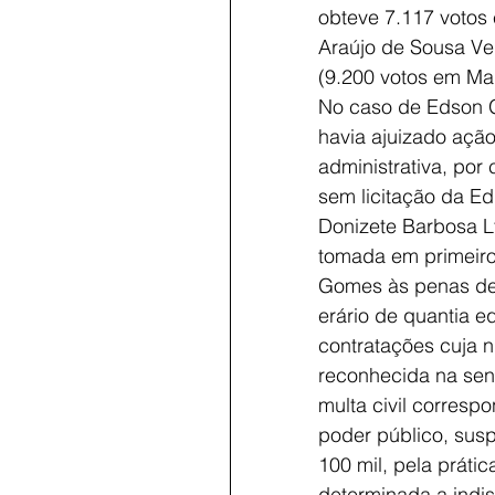
obteve 7.117 votos
Araújo de Sousa Ve
(9.200 votos em Mai
No caso de Edson 
havia ajuizado açã
administrativa, por
sem licitação da Edi
Donizete Barbosa L
tomada em primeir
Gomes às penas de
erário de quantia eq
contratações cuja nu
reconhecida na se
multa civil corresp
poder público, susp
100 mil, pela práti
determinada a indis