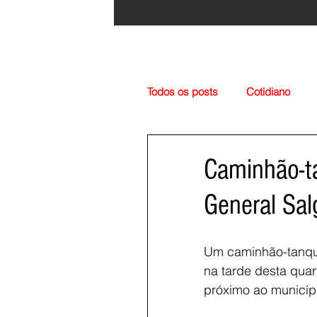
Todos os posts
Cotidiano
Região
Cultura
Esp
Caminhão-t
General Sa
Um caminhão-tanque
na tarde desta quar
próximo ao municíp