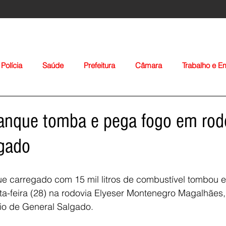
Polícia
Saúde
Prefeitura
Câmara
Trabalho e 
orte
Educação
Agropecuária
Igreja
Nacionais
anque tomba e pega fogo em rod
lgado
 carregado com 15 mil litros de combustível tombou e
ta-feira (28) na rodovia Elyeser Montenegro Magalhães,
Voltar
io de General Salgado.