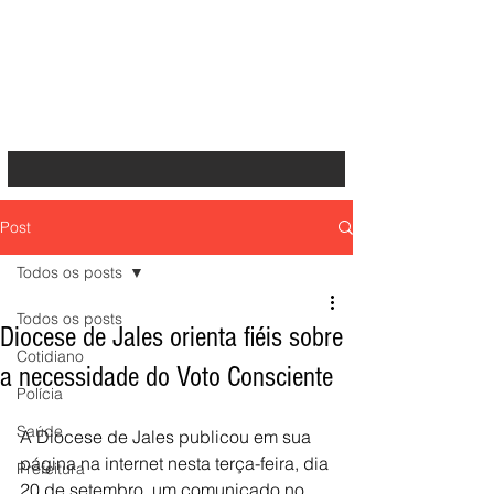
Post
Todos os posts
Todos os posts
Diocese de Jales orienta fiéis sobre
Cotidiano
a necessidade do Voto Consciente
Polícia
Saúde
A Diocese de Jales publicou em sua 
página na internet nesta terça-feira, dia 
Prefeitura
20 de setembro, um comunicado no 