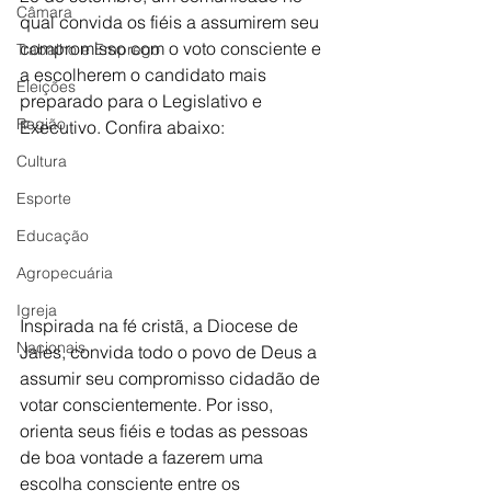
Câmara
qual convida os fiéis a assumirem seu 
compromisso com o voto consciente e 
Trabalho e Emprego
a escolherem o candidato mais 
Eleições
preparado para o Legislativo e 
Região
Executivo. Confira abaixo: 
Cultura
Esporte
Educação
Agropecuária
Igreja
Inspirada na fé cristã, a Diocese de 
Nacionais
Jales, convida todo o povo de Deus a 
assumir seu compromisso cidadão de 
votar conscientemente. Por isso, 
orienta seus fiéis e todas as pessoas 
de boa vontade a fazerem uma 
escolha consciente entre os 