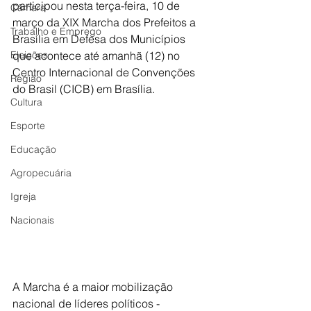
participou nesta terça-feira, 10 de 
Câmara
março da XIX Marcha dos Prefeitos a 
Trabalho e Emprego
Brasília em Defesa dos Municípios 
Eleições
que acontece até amanhã (12) no 
Centro Internacional de Convenções 
Região
do Brasil (CICB) em Brasília.
Cultura
Esporte
Educação
Agropecuária
Igreja
Nacionais
A Marcha é a maior mobilização 
nacional de líderes políticos - 