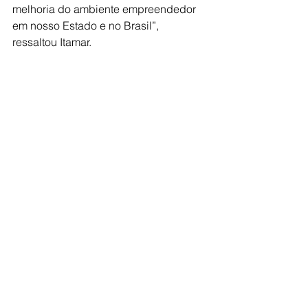
melhoria do ambiente empreendedor 
em nosso Estado e no Brasil”, 
ressaltou Itamar.
O parlamentar disse também sobre a 
importância das políticas públicas 
municipais de apoio ao 
empreendedorismo.
Como prefeito em Santa Fé do Sul, 
Itamar Borges conquistou o primeiro 
lugar do PSPE em São Paulo e no 
Brasil.
Ver tudo
Posts recentes