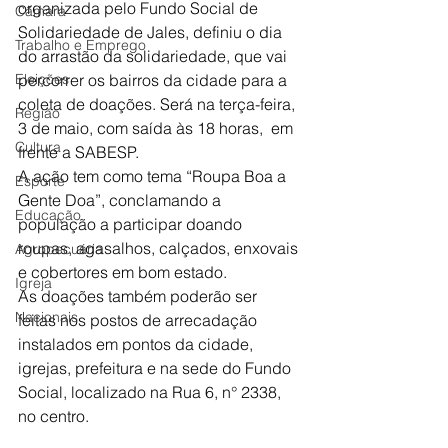
organizada pelo Fundo Social de 
Câmara
Solidariedade de Jales, definiu o dia 
Trabalho e Emprego
do arrastão da solidariedade, que vai 
Eleições
percorrer os bairros da cidade para a 
coleta de doações. Será na terça-feira, 
Região
3 de maio, com saída às 18 horas,  em 
Cultura
frente a SABESP.
A ação tem como tema “Roupa Boa a 
Esporte
Gente Doa”, conclamando a 
Educação
população a participar doando 
roupas, agasalhos, calçados, enxovais 
Agropecuária
e cobertores em bom estado.
Igreja
As doações também poderão ser 
Nacionais
feitas nos postos de arrecadação 
instalados em pontos da cidade, 
igrejas, prefeitura e na sede do Fundo 
Social, localizado na Rua 6, n° 2338, 
no centro.